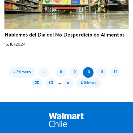
Hablemos del Día del No Desperdicio de Alimentos
15/10/2024
...
...
« Primero
«
8
9
10
11
12
...
20
30
»
Último »