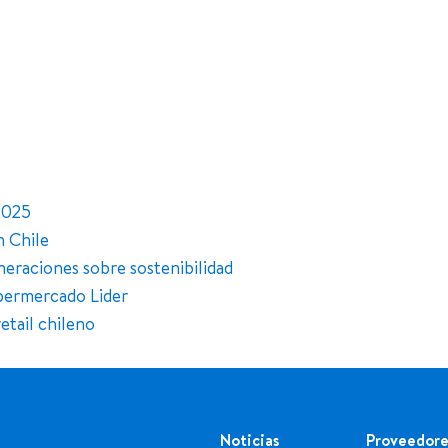
2025
n Chile
eraciones sobre sostenibilidad
permercado Lider
etail chileno
Noticias
Proveedore