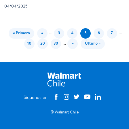
04/04/2025
...
...
« Primero
«
3
4
5
6
7
...
10
20
30
»
Último »
Síguenos en
© Walmart Chile